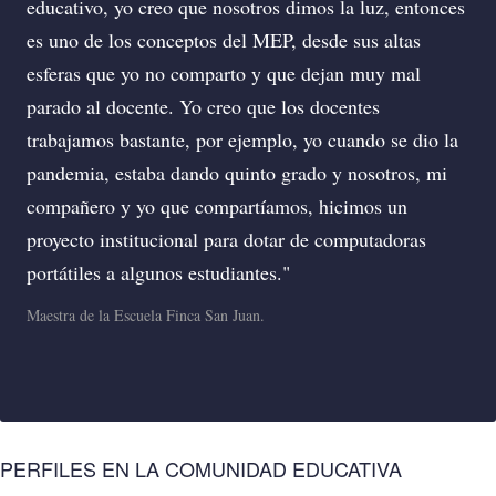
educativo, yo creo que nosotros dimos la luz, entonces
que
es uno de los conceptos del MEP, desde sus altas
ver
esferas que yo no comparto y que dejan muy mal
dur
parado al docente. Yo creo que los docentes
luz
trabajamos bastante, por ejemplo, yo cuando se dio la
may
pandemia, estaba dando quinto grado y nosotros, mi
ver
compañero y yo que compartíamos, hicimos un
tod
proyecto institucional para dotar de computadoras
luz
portátiles a algunos estudiantes.
una
Maestra de la Escuela Finca San Juan.
Maes
PERFILES EN LA COMUNIDAD EDUCATIVA