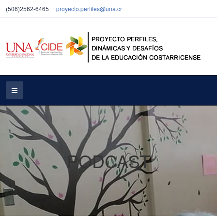
(506)2562-6465
proyecto.perfiles@una.cr
PODCAST